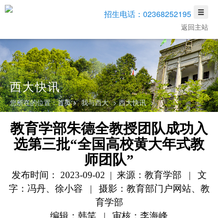
招生电话：02368252195
返回主站
西大快讯
您所在的位置：
首页 >
我与西大
>
西大快讯
>
教育学部朱德全教授团队成功入
选第三批“全国高校黄大年式教
师团队”
发布时间： 2023-09-02 | 来源：教育学部
|
文
字：冯丹、徐小容
|
摄影：教育部门户网站、教
育学部
编辑：韩笑
|
审核：李海峰