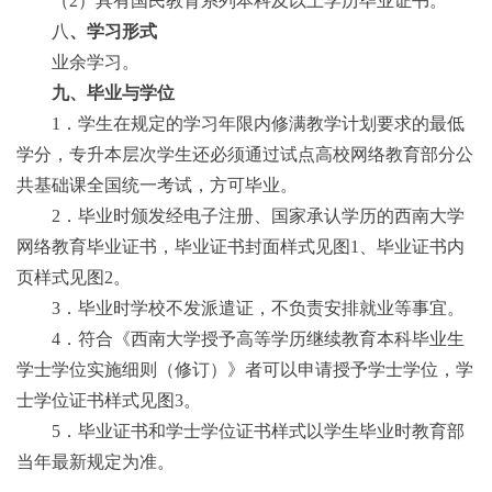
（
2
）具有国民教育系列本科及以上学历毕业证书。
八
、学习形式
业余学习。
九、毕业与学位
1
．学生在规定的学习年限内修满教学计划要求的最低
学分，
专升本层次
学生还必须通过试点高校网络教育部分公
共基础课全国统一考试，方可毕业。
2
．毕业时颁发经电子注册、国家承认学历的
西南大学
网络教育毕业证书，毕业证书封面样式见图
1
、毕业证书内
页样式见图
2
。
3
．毕业时学校不发派遣证，不负责安排就业等事宜。
4
．符合《西南大学授予高等学历继续教育本科毕业生
学士学位实施细则（修订）》者可以申请授予学士学位，学
士学位证书样式见图
3
。
5
．毕业证书和学士学位证书样式以学生毕业时教育部
当年最新规定为准。