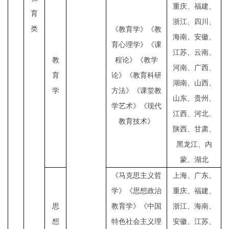
重庆、福建、
育
浙江、四川、
类
《教育学》《教
海南、安徽、
育心理学》《课
江苏、云南、
教
程论》《教学
河南、广西、
育
论》《教育科研
湖南、山西、
学
方法》《课堂教
山东、贵州、
学艺术》《现代
江西、河北、
教育技术》
陕西、甘肃、
黑龙江、内
蒙、湖北
《马克思主义哲
上海、广东、
学》《思想政治
重庆、福建、
思
教育学》《中国
浙江、海南、
想
特色社会主义理
安徽、江苏、