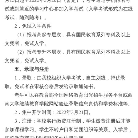
月
15
日起至
20
22
年
3
月
20
日（暂定）；
考生通过手机报名考
试或到就近的学习中心参加入学考试（入学考试形式为在线
考试，随到随考）。
2
．免试入学条件
（
1
）报考高起专层次，
具有国民教育系列专科及以上
文凭者，免试入学。
（
2
）报考专升本层次，具有国民教育系列本科及以上
文凭者，免试入学。
五、录取与注册
1
．录取：由我校组织入学考试，自主划线，择优录
取。免试者在审核合格后发给录取通知书。
考生可以在教育部全国网络教育阳光招生服务平台或西
南大学继续教育学院网站验证录取信息真伪和学费标准等。
2
．集中开学时间：
20
22
年
3
月
21
日
。
3
．注册：学校实行缴费注册制，学生缴费注册后才能
参加课程学习。学生不转户口和党团组织等关系。入学后，