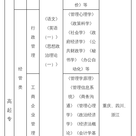
价》等
《
管理心理学
》
《语文》
《
政策科学
》
行
《英语
《
社会学
》《政
政
（一）》
府经济学》《
公
管
《思想政
共财政学
》《
秘
理
治理论
书学
》《
办公
自
（一）》
经
动化》等
管
《
管理学原理
》
类
工
《
管理信息系
商
统
》《商务沟
高
企
通》《管理心理
重庆、四川、
起
业
学》《政治经济
浙江
专
管
学》《经济法概
理
论》《会计学基