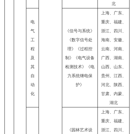
北
上海、广东、
电
重庆、福建、
气
《信号与系统》
浙江、四川、
工
《数字信号处
海南、安徽、
程
理》《过程控
云南、河南、
及
制》《电气设备
广西、湖南、
其
检测技术》《电
山西、山东、
自
力系统继电保
贵州、江西、
动
护》
河北、陕西、
化
甘肃、内蒙、
湖北
上海、广东、
重庆、福建、
《园林艺术设
浙江、四川、