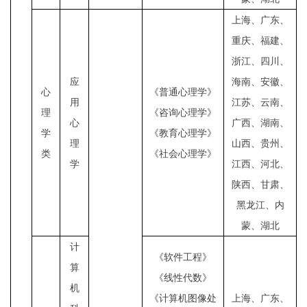
上海、广东、
重庆、福建、
浙江、四川、
应
海南、安徽、
心
《普通心理学》
用
江苏、云南、
理
《咨询心理学》
心
广西、湖南、
学
《教育心理学》
理
山西、贵州、
类
《社会心理学》
学
江西、河北、
陕西、甘肃、
黑龙江、内
蒙、湖北
计
《软件工程》
算
《线性代数》
机
《计算机图像处
上海、广东、