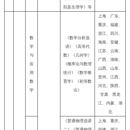
剖及生理学》等
上海、广东、
重庆、福建、
浙江、四川、
数
《数学分析选
海南、安徽、
学
讲》《高等代
江苏、云南、
与
数》《几何学》
广西、湖南、
应
《概率论与数理
山西、山东、
用
统计》《数学教
贵州、江西、
数
育学》《初等数
河北、陕西、
学
论》
甘肃、黑龙
江、内蒙、湖
北
《普通物理选讲
上海、重庆、
二》《普通物理
福建、浙江、