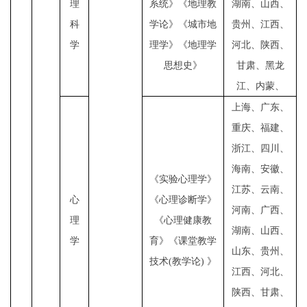
理
系统》《地理教
湖南、山西、
科
学论》《城市地
贵州、江西、
学
理学》《地理学
河北、陕西、
思想史》
甘肃、黑龙
江、内蒙、
上海、广东、
重庆、福建、
浙江、四川、
海南、安徽、
《实验心理学》
江苏、云南、
心
《心理诊断学》
河南、广西、
理
《心理健康教
湖南、山西、
学
育》《课堂教学
山东、贵州、
技术
(
教学论
)
》
江西、河北、
陕西、甘肃、