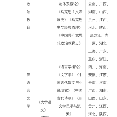
政
论体系概论》
云南、广西、
治
《马克思主义发
湖南、山西、
教
展史》《马克思
贵州、江西、
育
主义经典原理》
河北、陕西、
《中国共产党思
黑龙江、内
想政治教育史》
蒙、湖北
上海、广东、
重庆、浙江、
《语言学概论》
四川、海南、
汉
《文字学》《中
安徽、江苏、
语
国古代散文与小
云南、河南、
言
说研究》《中国
广西、湖南、
文
古代诗歌》《新
山西、山东、
《大学语
学
文学思潮与流
贵州、江西、
文》
派》
河北、陕西、