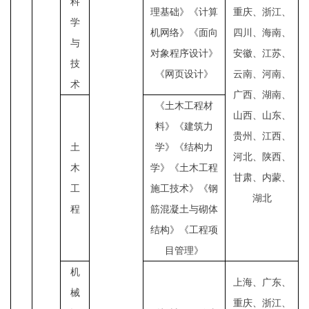
科
理基础》《计算
重庆、浙江、
学
机网络》《面向
四川、海南、
与
对象程序设计》
安徽、江苏、
技
《网页设计》
云南、河南、
术
广西、湖南、
《土木工程材
山西、山东、
料》《建筑力
贵州、江西、
土
学》《结构力
河北、陕西、
木
学》《土木工程
甘肃、内蒙、
工
施工技术》《钢
湖北
程
筋混凝土与砌体
结构》《工程项
目管理》
机
上海、广东、
械
重庆、浙江、