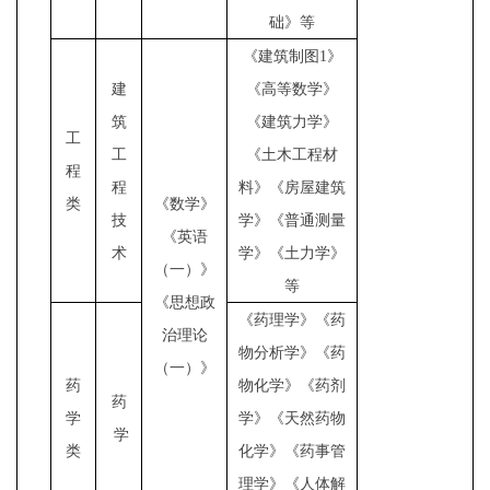
础》等
《
建筑制图
1
》
建
《
高等数学
》
筑
《
建筑力学
》
工
工
《土木工程材
程
程
料》《
房屋建筑
类
《数学》
技
学
》《
普通测量
《英语
术
学
》《
土力学
》
（一）》
等
《思想政
《药理学》《药
治理论
物分析学》《药
（一）》
药
物化学》《药剂
药
学
学》《天然药物
学
类
化学》《药事管
理学》《人体解