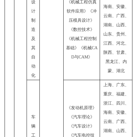
设
《机械工程仿真
海南、安徽、
计
软件应用》《冲
云南、广西、
制
压模具设计》
湖南、山西、
造
《数控技术》
山东、贵州、
及
《机械工程控制
江西、河北、
其
基础》《机械
CA
陕西、甘肃、
自
D
与
CAM
》
黑龙江、内
动
蒙、湖北
化
上海、广东、
重庆、福建、
浙江、四川、
《发动机原理》
海南、安徽、
车
《汽车理论》
云南、广西、
辆
《汽车设计》
湖南、山西、
工
《汽车电控技