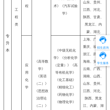
山东、贵州、
程
术》《汽车试验
工
江西、河北、
学》
程
陕西、甘肃、
类
黑龙江、内
蒙、湖北
专
上海、广东、
升
重庆、福建、
招生咨询
本
《中级无机化
浙江、四川、
学》《分析化学
《高等数
海南、安徽、
学生服务
应
（定量）》《高
学》
云南、广西、
用
等有机化学》
《英语
湖南、山西、
化
《化工基础》
（二）》
山东、贵州、
学
《精细化工》
《思想政
江西、河北、
《药物化学》
治理论
陕西、黑龙
《物理化学》
（二）》
江、内蒙、湖