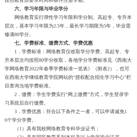
按照教育部要求时间和条件注册学籍。
六、学习年限与毕业学分
网络教育实行弹性学习年限和学分制。高起专、专升本
层次，基本学习年限为
2.5
年，最长学习期限为
5
年，毕业需
修满
80
学分。
七、学费标准、缴费方式、
学费优惠
1
．学费标准：网络教育仅收取学分学费。高起专、专
升本层次均按照
80
学分收取，各地学分学费标准
见
《西南大
学网络教育
2022
年
春季学费标准一览表》（附表
2
），也可
在西南大学继续教育学院网站的“授权配合招生学习中心”栏
目查询当地学费标准。
2
．缴费：学生学费实行“网上缴费”方式，学生登录学
习系统后自行缴费。
3
．
学费优惠：符合以下条件之一者
，
可以申请减免
1
0
个学分学费
。
（
1
）具有我校网络教育专科毕业证书；