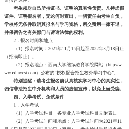
证报告原件。
考生须对自己所持证书、证明的真实性负责。凡持虚假
证件、证明报名者，无论何时查出，一切责任由考生自负，
学校将无条件取消其报名与学习资格，所交费用一律不退，
并保留告之有关部门与诉诸法律的权利。
2
．报名时间和地点
（
1
）报名时间：
20
21
年
11
月
15
日起至
20
22
年
3
月
18
日止
（招满即止）
。
（
2
）报名地点：西南大学继续教育学院网站（
http://w
ww.eduwest.com
）公布的“授权配合招生校外学习中心”。
特别提醒：请考生报名前认真核实学习中心的真实性，
勿信非法招生中介机构和人员的虚假宣传，以免上当受骗。
四、入学考试、免试条件
1
．入学考试
（
1
）入学考试科目：各专业入学考试科目见附表
1
。
（
2
）入学考试时间和地点：
入学考试时间
为
2021
年
11