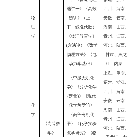
选讲一》《高数
四川、海南、
物
选讲》（上、
安徽、云南、
理
下、线性代数）
湖南、山西、
学
《物理教育学》
贵州、江西、
(
方法论）《数学
河北、陕西、
物理方法》《电
甘肃、黑龙
动力学基础》
江、内蒙、
上海、重庆、
《中级无机化
福建、浙江、
学》《分析化学
四川、海南、
(
定量
)
》《现代
安徽、云南、
化
化学教学论》
湖南、山西、
学
《高等有机化
贵州、江西、
《高等数
学》《化学实验
河北、陕西、
学》
教学研究》《物