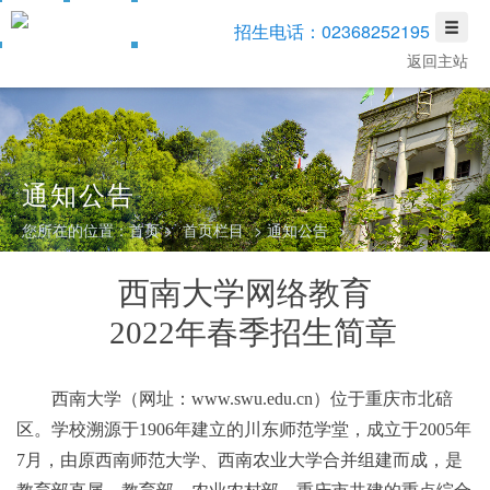
招生电话：02368252195
返回主站
通知公告
您所在的位置：
首页 >
首页栏目
>
通知公告
>
西南大学网络教育
20
22
年春季招生简章
西南大学
（网址：
www.swu.edu.cn
）位于重庆市北碚
区
。
学校溯源
于
1906
年建立的川东师范学堂，成立于
2005
年
7
月，由原西南师范大学、西南农业大学合并组建
而成，是