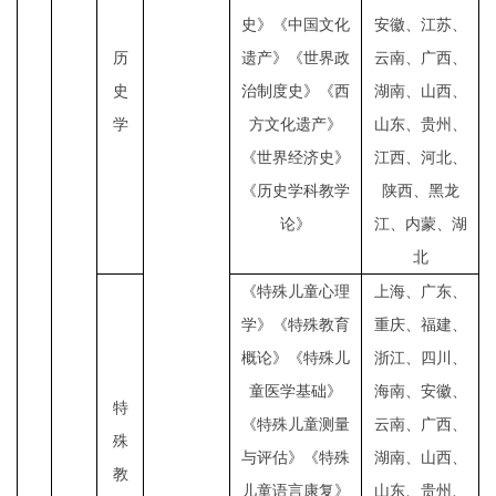
史》《中国文化
安徽、江苏、
历
遗产》《世界政
云南、广西、
史
治制度史》《西
湖南、山西、
学
方文化遗产》
山东、贵州、
《世界经济史》
江西、河北、
《历史学科教学
陕西、黑龙
论》
江、内蒙、湖
北
《特殊儿童心理
上海、广东、
学》《特殊教育
重庆、福建、
概论》《特殊儿
浙江、四川、
童医学基础》
海南、安徽、
特
《特殊儿童测量
云南、广西、
殊
与评估》《特殊
湖南、山西、
教
儿童语言康复》
山东、贵州、