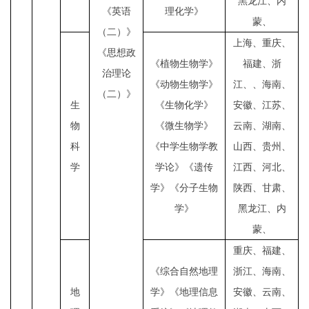
黑龙江、内
《英语
理化学》
蒙、
（二）》
上海、重庆、
《思想政
《植物生物学》
福建、浙
治理论
《动物生物学》
江、、海南、
（二）》
生
《生物化学》
安徽、江苏、
物
《微生物学》
云南、湖南、
科
《中学生物学教
山西、贵州、
学
学论》《遗传
江西、河北、
学》《分子生物
陕西、甘肃、
学》
黑龙江、内
蒙、
重庆、福建、
《综合自然地理
浙江、海南、
地
学》《地理信息
安徽、云南、