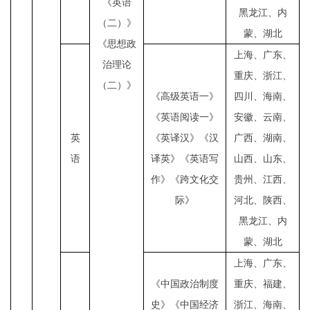
《英语
黑龙江、内
（二）》
蒙、湖北
《思想政
上海、广东、
治理论
重庆、浙江、
（二）》
《高级英语一》
四川、海南、
《英语阅读一》
安徽、云南、
英
《英译汉》《汉
广西、湖南、
语
译英》《英语写
山西、山东、
作》《跨文化交
贵州、江西、
际》
河北、陕西、
黑龙江、内
蒙、湖北
上海、广东、
《中国政治制度
重庆、福建、
史》《中国经济
浙江、海南、