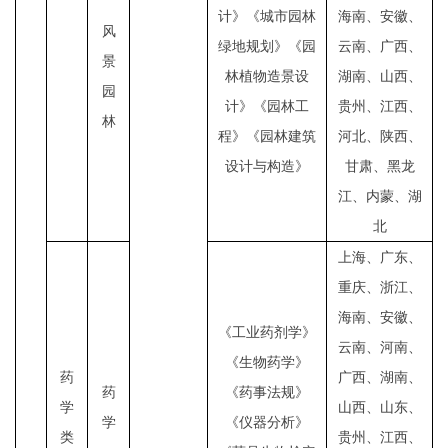
计》《城市园林
海南、安徽、
风
绿地规划》《园
云南、广西、
景
林植物造景设
湖南、山西、
园
计》《园林工
贵州、江西、
林
程》《园林建筑
河北、陕西、
设计与构造》
甘肃、黑龙
江、内蒙、湖
北
上海、广东、
重庆、浙江、
海南、安徽、
《工业药剂学》
云南、河南、
《生物药学》
药
广西、湖南、
药
《药事法规》
学
山西、山东、
学
《仪器分析》
类
贵州、江西、