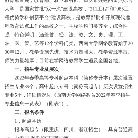
教育部直属
，
教育部、农业农村部、重庆市共建的重点综合
大学，是国家首批
“
双一流
”
建设高校，
“
211
工程
”
和
“
985
工
程优势学科创新平台
”
建设
高
校
，是教育部批准开展现代远
程教育试点工作的高校之一。
学校学科门类齐全，综合性
强，特色
鲜明
，涵盖哲、经、法、教、文、史、理、工、
农、医、管、艺等
12
个学科门类。
西南大学网络教育始于
20
00
年
12
月，教学设施先进、技术力量强大、教学资源丰富、
师资力量雄厚，目前在学网络教育学生遍及全国各地。
一、招生专业及层次
20
22
年春季高等专科起点本科（简称专升本）层次设置
招生专业
39
个，高中起点专科（简称高起专）层次设置招生
专业
5
个，详细情况见《西南大学网络教育
2022
年
春季招生
专业信息一览表》（附表
1
）。
二、报名条件
1
．起点学历
报考高起专（限重庆、四川、浙江招生）：具有普通高