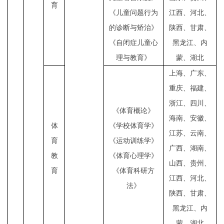
育
《儿童问题行为
江西、河北、
的诊断与矫治》
陕西、甘肃、
《自闭症儿童心
黑龙江、内
理与教育》
蒙、湖北
上海、广东、
重庆、福建、
浙江、四川、
《体育概论》
海南、安徽、
体
《学校体育学》
江苏、云南、
育
《运动训练学》
广西、湖南、
教
《体育心理学》
山西、贵州、
育
《体育科研方
江西、河北、
法》
陕西、甘肃、
黑龙江、内
蒙、湖北