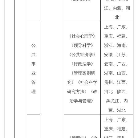
江、内蒙、湖
北
上海、广东、
《社会心理学》
重庆、福建、
公
《领导科学》
浙江、海南、
共
《公共经济学》
安徽、江苏、
事
《行政法学》
云南、广西、
业
《管理案例研
湖南、山西、
管
究》《社会科学
贵州、江西、
理
研究方法》《政
河北、陕西、
治学与管理》
黑龙江、内
蒙、湖北
上海、广东、
重庆、福建、