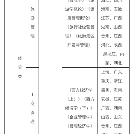
《管理学》《旅
浙江、四川、
旅
游学概论》《饭
海南、安徽、
游
店管理概论》
江苏、广西、
管
《旅行社经营管
湖南、山西、
理
理》《旅游景区
贵州、江西、
开发与管理》
河北、陕西、
黑龙江、内
经
蒙、湖北
管
上海、广东、
类
重庆、浙江、
《西方经济学
四川、海南、
工
（上）》《西方
安徽、江苏、
商
经济学（下）》
广西、湖南、
管
《企业管理学》
山西、山东、
理
《管理经济学》
贵州、江西、